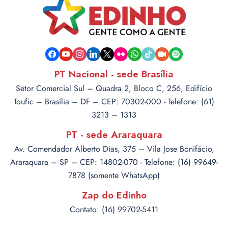
facebook
youtube
instagram
linkedin
x
flickr
whatsapp
tiktok
video-
spotify
camera
PT Nacional - sede Brasília
Setor Comercial Sul – Quadra 2, Bloco C, 256, Edifício
Toufic – Brasília – DF – CEP: 70302-000 - Telefone: (61)
3213 – 1313
PT - sede Araraquara
Av. Comendador Alberto Dias, 375 – Vila Jose Bonifácio,
Araraquara – SP – CEP: 14802-070 - Telefone: (16) 99649-
7878 (somente WhatsApp)
Zap do Edinho
Contato: (16) 99702-5411