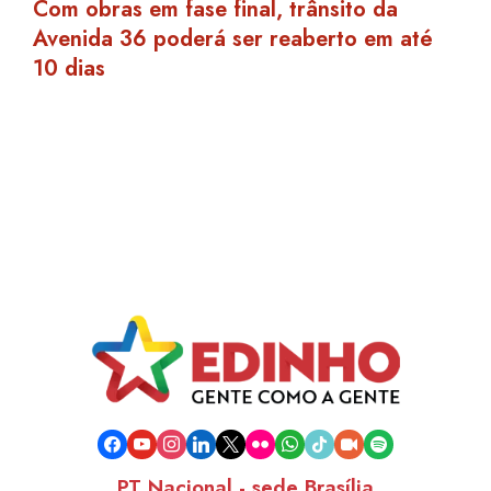
Com obras em fase final, trânsito da
Avenida 36 poderá ser reaberto em até
10 dias
facebook
youtube
instagram
linkedin
x
flickr
whatsapp
tiktok
video-
spotify
camera
PT Nacional - sede Brasília