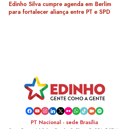
Edinho Silva cumpre agenda em Berlim
para fortalecer aliança entre PT e SPD
facebook
youtube
instagram
linkedin
x
flickr
whatsapp
tiktok
video-
spotify
camera
PT Nacional - sede Brasília