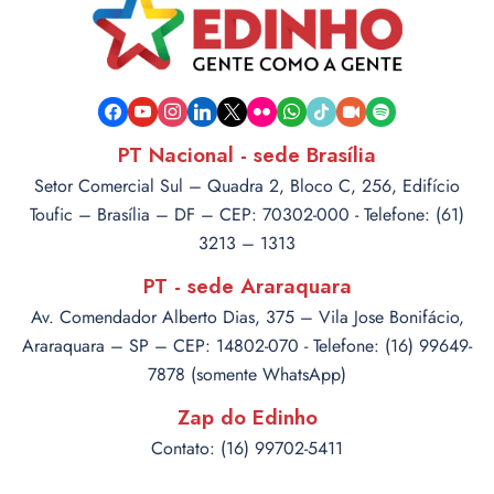
facebook
youtube
instagram
linkedin
x
flickr
whatsapp
tiktok
video-
spotify
camera
PT Nacional - sede Brasília
Setor Comercial Sul – Quadra 2, Bloco C, 256, Edifício
Toufic – Brasília – DF – CEP: 70302-000 - Telefone: (61)
3213 – 1313
PT - sede Araraquara
Av. Comendador Alberto Dias, 375 – Vila Jose Bonifácio,
Araraquara – SP – CEP: 14802-070 - Telefone: (16) 99649-
7878 (somente WhatsApp)
Zap do Edinho
Contato: (16) 99702-5411