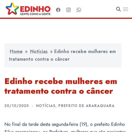
Pular
para
o
conteúdo
Home
»
Notícias
»
Edinho recebe mulheres em
tratamento contra o câncer
Edinho recebe mulheres em
tratamento contra o câncer
20/10/2020
NOTÍCIAS
,
PREFEITO DE ARARAQUARA
No final da tarde desta segunda-feira (19), o prefeito Edinho
Silva recepcionou, na Prefeitura, mulheres que são pacientes