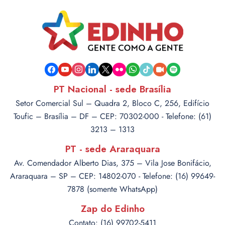
facebook
youtube
instagram
linkedin
x
flickr
whatsapp
tiktok
video-
spotify
camera
PT Nacional - sede Brasília
Setor Comercial Sul – Quadra 2, Bloco C, 256, Edifício
Toufic – Brasília – DF – CEP: 70302-000 - Telefone: (61)
3213 – 1313
PT - sede Araraquara
Av. Comendador Alberto Dias, 375 – Vila Jose Bonifácio,
Araraquara – SP – CEP: 14802-070 - Telefone: (16) 99649-
7878 (somente WhatsApp)
Zap do Edinho
Contato: (16) 99702-5411