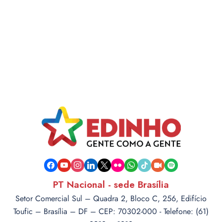
facebook
youtube
instagram
linkedin
x
flickr
whatsapp
tiktok
video-
spotify
camera
PT Nacional - sede Brasília
Setor Comercial Sul – Quadra 2, Bloco C, 256, Edifício
Toufic – Brasília – DF – CEP: 70302-000 - Telefone: (61)