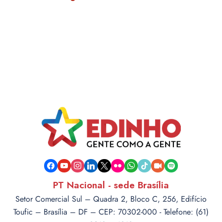
facebook
youtube
instagram
linkedin
x
flickr
whatsapp
tiktok
video-
spotify
camera
PT Nacional - sede Brasília
Setor Comercial Sul – Quadra 2, Bloco C, 256, Edifício
Toufic – Brasília – DF – CEP: 70302-000 - Telefone: (61)