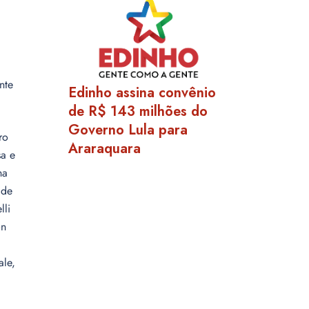
nte
Edinho assina convênio
de R$ 143 milhões do
Governo Lula para
ro
Araraquara
sa e
ha
 de
lli
on
ale,