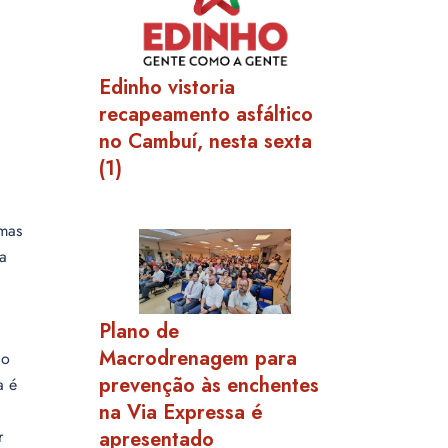
Edinho vistoria
recapeamento asfáltico
no Cambuí, nesta sexta
(1)
emas
ra
Plano de
Macrodrenagem para
ão
prevenção às enchentes
a é
na Via Expressa é
r
apresentado