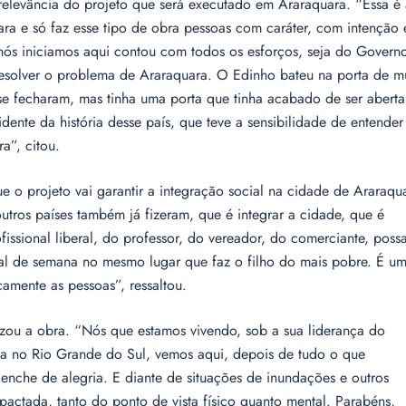
 relevância do projeto que será executado em Araraquara. “Essa é
uara e só faz esse tipo de obra pessoas com caráter, com intenção 
 nós iniciamos aqui contou com todos os esforços, seja do Govern
resolver o problema de Araraquara. O Edinho bateu na porta de m
 se fecharam, mas tinha uma porta que tinha acabado de ser aberta
dente da história desse país, que teve a sensibilidade de entender
a”, citou.
ue o projeto vai garantir a integração social na cidade de Araraqu
outros países também já fizeram, que é integrar a cidade, que é
ofissional liberal, do professor, do vereador, do comerciante, poss
final de semana no mesmo lugar que faz o filho do mais pobre. É u
camente as pessoas”, ressaltou.
izou a obra. “Nós que estamos vivendo, sob a sua liderança do
dia no Rio Grande do Sul, vemos aqui, depois de tudo o que
nche de alegria. E diante de situações de inundações e outros
mpactada, tanto do ponto de vista físico quanto mental. Parabéns,