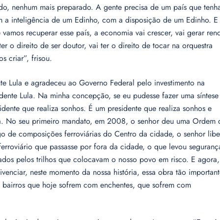
do, nenhum mais preparado. A gente precisa de um país que tenh
 a inteligência de um Edinho, com a disposição de um Edinho. E
vamos recuperar esse país, a economia vai crescer, vai gerar ren
er o direito de ser doutor, vai ter o direito de tocar na orquestra
 criar”, frisou.
nte Lula e agradeceu ao Governo Federal pelo investimento na
idente Lula. Na minha concepção, se eu pudesse fazer uma síntese
sidente que realiza sonhos. É um presidente que realiza sonhos e
ra. No seu primeiro mandato, em 2008, o senhor deu uma Ordem 
go de composições ferroviárias do Centro da cidade, o senhor lib
ferroviário que passasse por fora da cidade, o que levou seguranç
tados pelos trilhos que colocavam o nosso povo em risco. E agora,
vivenciar, neste momento da nossa história, essa obra tão importan
aos bairros que hoje sofrem com enchentes, que sofrem com