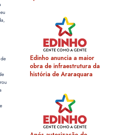
a
 eu
da,
Edinho anuncia a maior
 de
obra de infraestrutura da
história de Araraquara
de
erou
a
te
Após autorização do