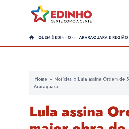
Pular
para
o
conteúdo
QUEM É EDINHO
ARARAQUARA E REGIÃO
Home
»
Notícias
»
Lula assina Ordem de Se
Araraquara
Lula assina O
maior obra de 