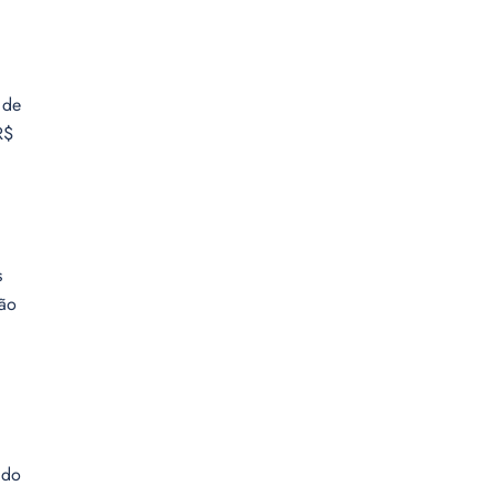
 de
R$
s
ção
 do