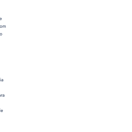
e
com
no
ia
ara
le