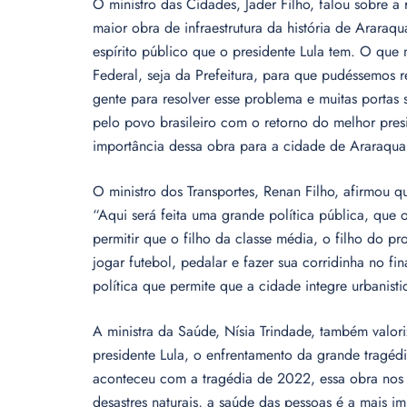
O ministro das Cidades, Jader Filho, falou sobre a
maior obra de infraestrutura da história de Araraq
espírito público que o presidente Lula tem. O que
Federal, seja da Prefeitura, para que pudéssemos 
gente para resolver esse problema e muitas portas
pelo povo brasileiro com o retorno do melhor presi
importância dessa obra para a cidade de Araraquar
O ministro dos Transportes, Renan Filho, afirmou q
“Aqui será feita uma grande política pública, que 
permitir que o filho da classe média, o filho do pr
jogar futebol, pedalar e fazer sua corridinha no 
política que permite que a cidade integre urbanisti
A ministra da Saúde, Nísia Trindade, também valor
presidente Lula, o enfrentamento da grande tragé
aconteceu com a tragédia de 2022, essa obra nos e
desastres naturais, a saúde das pessoas é a mais i