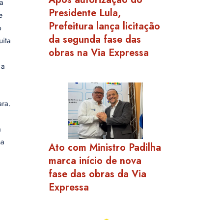
 a
Presidente Lula,
e
Prefeitura lança licitação
o
da segunda fase das
uita
obras na Via Expressa
 a
ara.
a
ma
Ato com Ministro Padilha
marca início de nova
fase das obras da Via
Expressa