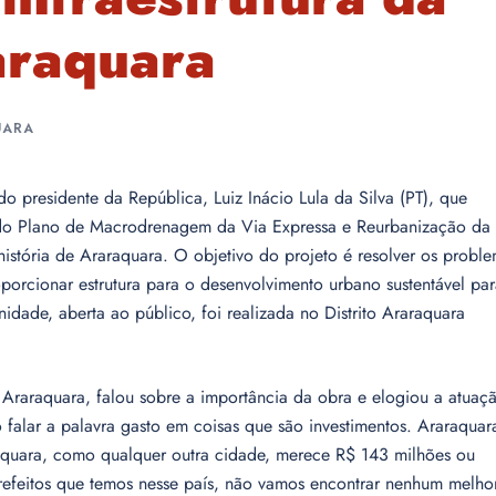
araquara
UARA
 do presidente da República, Luiz Inácio Lula da Silva (PT), que
1 do Plano de Macrodrenagem da Via Expressa e Reurbanização da
 história de Araraquara. O objetivo do projeto é resolver os probl
porcionar estrutura para o desenvolvimento urbano sustentável pa
dade, aberta ao público, foi realizada no Distrito Araraquara
 Araraquara, falou sobre a importância da obra e elogiou a atuaç
 falar a palavra gasto em coisas que são investimentos. Araraquar
aquara, como qualquer outra cidade, merece R$ 143 milhões ou
efeitos que temos nesse país, não vamos encontrar nenhum melho