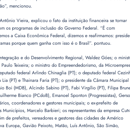
ução”, mencionou.
tônio Vieira, explicou o fato da instituição financeira se tornar
 com os programas de inclusão do Governo Federal. “É com
emos a Caixa Econômica Federal, dizemos e reafirmamos: preside
ramas porque quem ganha com isso é o Brasil”. pontuou.
Integração e do Desenvolvimento Regional, Waldez Góes; o minist
, Paulo Teixeira; o ministro do Empreendedorismo, da Microempre
putado federal Arlindo Chinaglia (PT); o deputado federal Cezin
 Lia (PT) e Thainara Faria (PT); o presidente da Câmara Municipal
o Boi (MDB), Alcindo Sabino (PT), Fabi Virgílio (PT), Filipa Brune
uilherme Bianco (PCdoB), Emanoel Sponton (Progressistas), Gers
rios, coordenadores e gestores municipais; o ex-prefeito de
 Municípios, Marcelo Barbieri; os representantes da empresa Cutr
além de prefeitos, vereadores e gestores das cidades de Américo
ova Europa, Gavião Peixoto, Matão, Luís Antônio, São Simão,