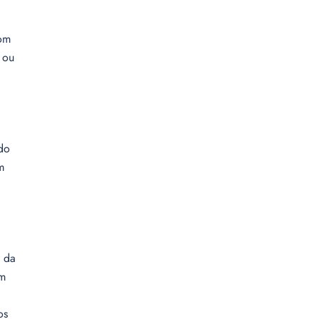
com
 ou
do
m
e da
em
os