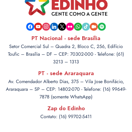
facebook
youtube
instagram
linkedin
x
flickr
whatsapp
tiktok
video-
spotify
camera
PT Nacional - sede Brasília
Setor Comercial Sul – Quadra 2, Bloco C, 256, Edifício
Toufic – Brasília – DF – CEP: 70302-000 - Telefone: (61)
3213 – 1313
PT - sede Araraquara
Av. Comendador Alberto Dias, 375 – Vila Jose Bonifácio,
Araraquara – SP – CEP: 14802-070 - Telefone: (16) 99649-
7878 (somente WhatsApp)
Zap do Edinho
Contato: (16) 99702-5411