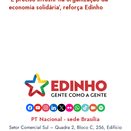
economia solidária’, reforça Edinho
facebook
youtube
instagram
linkedin
x
flickr
whatsapp
tiktok
video-
spotify
camera
PT Nacional - sede Brasília
Setor Comercial Sul – Quadra 2, Bloco C, 256, Edifício