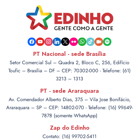
facebook
youtube
instagram
linkedin
x
flickr
whatsapp
tiktok
video-
spotify
camera
PT Nacional - sede Brasília
Setor Comercial Sul – Quadra 2, Bloco C, 256, Edifício
Toufic – Brasília – DF – CEP: 70302-000 - Telefone: (61)
3213 – 1313
PT - sede Araraquara
Av. Comendador Alberto Dias, 375 – Vila Jose Bonifácio,
Araraquara – SP – CEP: 14802-070 - Telefone: (16) 99649-
7878 (somente WhatsApp)
Zap do Edinho
Contato: (16) 99702-5411