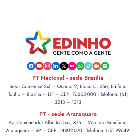
facebook
youtube
instagram
linkedin
x
flickr
whatsapp
tiktok
video-
spotify
camera
PT Nacional - sede Brasília
Setor Comercial Sul – Quadra 2, Bloco C, 256, Edifício
Toufic – Brasília – DF – CEP: 70302-000 - Telefone: (61)
3213 – 1313
PT - sede Araraquara
Av. Comendador Alberto Dias, 375 – Vila Jose Bonifácio,
Araraquara – SP – CEP: 14802-070 - Telefone: (16) 99649-