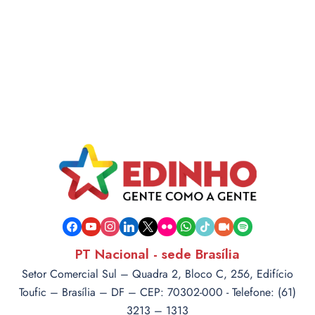
facebook
youtube
instagram
linkedin
x
flickr
whatsapp
tiktok
video-
spotify
camera
PT Nacional - sede Brasília
Setor Comercial Sul – Quadra 2, Bloco C, 256, Edifício
Toufic – Brasília – DF – CEP: 70302-000 - Telefone: (61)
3213 – 1313