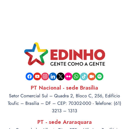
facebook
youtube
instagram
linkedin
x
flickr
whatsapp
tiktok
video-
spotify
camera
PT Nacional - sede Brasília
Setor Comercial Sul – Quadra 2, Bloco C, 256, Edifício
Toufic – Brasília – DF – CEP: 70302-000 - Telefone: (61)
3213 – 1313
PT - sede Araraquara