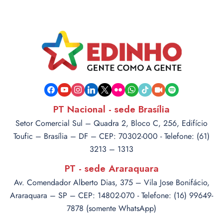
facebook
youtube
instagram
linkedin
x
flickr
whatsapp
tiktok
video-
spotify
camera
PT Nacional - sede Brasília
Setor Comercial Sul – Quadra 2, Bloco C, 256, Edifício
Toufic – Brasília – DF – CEP: 70302-000 - Telefone: (61)
3213 – 1313
PT - sede Araraquara
Av. Comendador Alberto Dias, 375 – Vila Jose Bonifácio,
Araraquara – SP – CEP: 14802-070 - Telefone: (16) 99649-
7878 (somente WhatsApp)