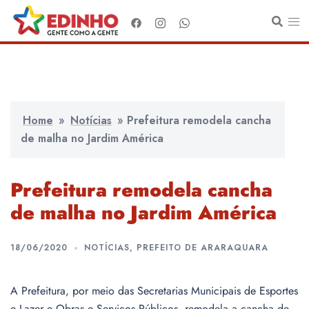
Pular
para
o
conteúdo
Home
»
Notícias
»
Prefeitura remodela cancha
de malha no Jardim América
Prefeitura remodela cancha
de malha no Jardim América
18/06/2020
NOTÍCIAS
,
PREFEITO DE ARARAQUARA
A Prefeitura, por meio das Secretarias Municipais de Esportes
e Lazer e Obras e Serviços Públicos, remodela a cancha de