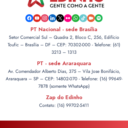
facebook
youtube
instagram
linkedin
x
flickr
whatsapp
tiktok
video-
spotify
camera
PT Nacional - sede Brasília
Setor Comercial Sul – Quadra 2, Bloco C, 256, Edifício
Toufic – Brasília – DF – CEP: 70302-000 - Telefone: (61)
3213 – 1313
PT - sede Araraquara
Av. Comendador Alberto Dias, 375 – Vila Jose Bonifácio,
Araraquara – SP – CEP: 14802-070 - Telefone: (16) 99649-
7878 (somente WhatsApp)
Zap do Edinho
Contato: (16) 99702-5411