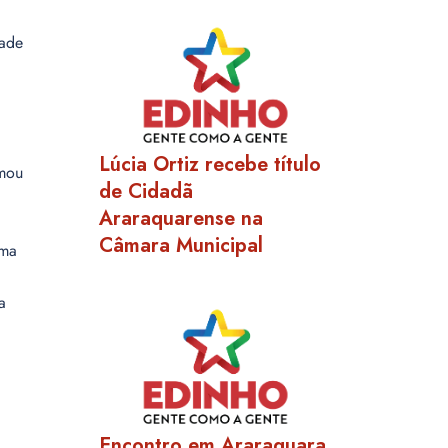
dade
Lúcia Ortiz recebe título
rmou
de Cidadã
Araraquarense na
Câmara Municipal
uma
a
Encontro em Araraquara