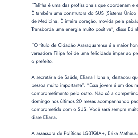
“Talitha é uma das profissionais que coordenam e 
É também uma construtora do SUS [Sistema Único d
de Medicina. É inteira coração, movida pela paixã
Transborda uma energia muito positiva”, disse Edin
“O título de Cidadão Araraquarense é a maior hon
vereadora Filipa foi de uma felicidade ímpar ao p
o prefeito.
A secretária de Saúde, Eliana Honain, destacou qu
pessoa muito importante”. “Essa jovem é um dos me
comprometimento pelo outro. Não só a competênci
domingo nos últimos 20 meses acompanhando paci
comprometida com o SUS. Você será sempre muito
disse Eliana.
A assessora de Políticas LGBTQIA+, Erika Matheus,