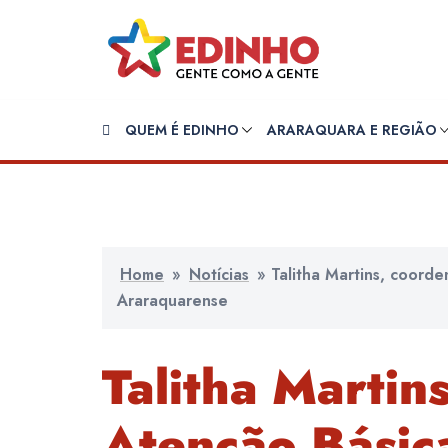
Pular
para
o
conteúdo
QUEM É EDINHO
ARARAQUARA E REGIÃO
Home
»
Notícias
»
Talitha Martins, coord
Araraquarense
Talitha Martin
Atenção Básic