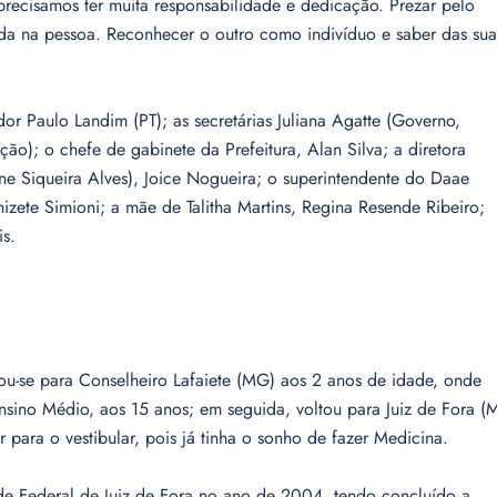
recisamos ter muita responsabilidade e dedicação. Prezar pelo
ada na pessoa. Reconhecer o outro como indivíduo e saber das sua
r Paulo Landim (PT); as secretárias Juliana Agatte (Governo,
ão); o chefe de gabinete da Prefeitura, Alan Silva; a diretora
ne Siqueira Alves), Joice Nogueira; o superintendente do Daae
ete Simioni; a mãe de Talitha Martins, Regina Resende Ribeiro;
s.
ou-se para Conselheiro Lafaiete (MG) aos 2 anos de idade, onde
sino Médio, aos 15 anos; em seguida, voltou para Juiz de Fora (
para o vestibular, pois já tinha o sonho de fazer Medicina.
de Federal de Juiz de Fora no ano de 2004, tendo concluído a