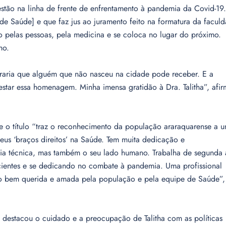
estão na linha de frente de enfrentamento à pandemia da Covid-19.
e Saúde] e que faz jus ao juramento feito na formatura da facul
o pelas pessoas, pela medicina e se coloca no lugar do próximo.
ho.
raria que alguém que não nasceu na cidade pode receber. E a
restar essa homenagem. Minha imensa gratidão à Dra. Talitha”, afi
e o título “traz o reconhecimento da população araraquarense a 
us ‘braços direitos’ na Saúde. Tem muita dedicação e
a técnica, mas também o seu lado humano. Trabalha de segunda 
entes e se dedicando no combate à pandemia. Uma profissional
 bem querida e amada pela população e pela equipe de Saúde”,
 destacou o cuidado e a preocupação de Talitha com as políticas