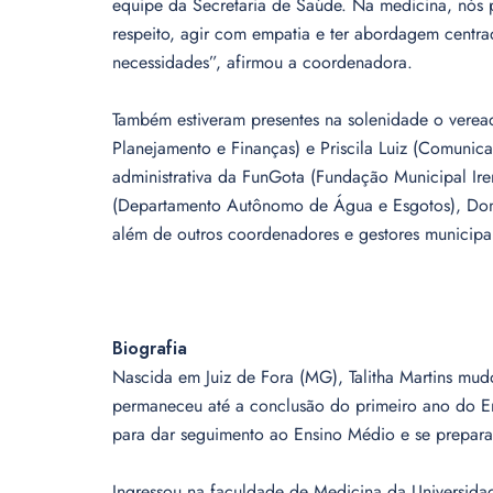
equipe da Secretaria de Saúde. Na medicina, nós p
respeito, agir com empatia e ter abordagem centr
necessidades”, afirmou a coordenadora.
Também estiveram presentes na solenidade o vereado
Planejamento e Finanças) e Priscila Luiz (Comunicaç
administrativa da FunGota (Fundação Municipal Ire
(Departamento Autônomo de Água e Esgotos), Doniz
além de outros coordenadores e gestores municipai
Biografia
Nascida em Juiz de Fora (MG), Talitha Martins mud
permaneceu até a conclusão do primeiro ano do En
para dar seguimento ao Ensino Médio e se preparar 
Ingressou na faculdade de Medicina da Universida