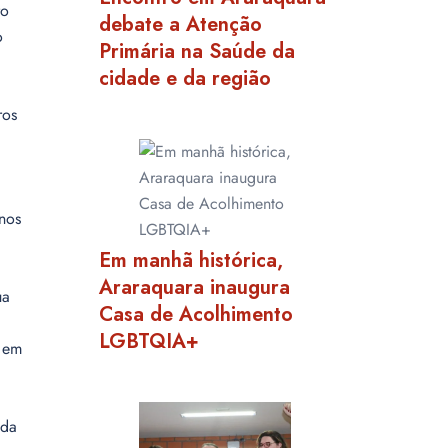
ro
debate a Atenção
o
Primária na Saúde da
cidade e da região
ros
anos
Em manhã histórica,
Araraquara inaugura
ua
Casa de Acolhimento
LGBTQIA+
l em
 da