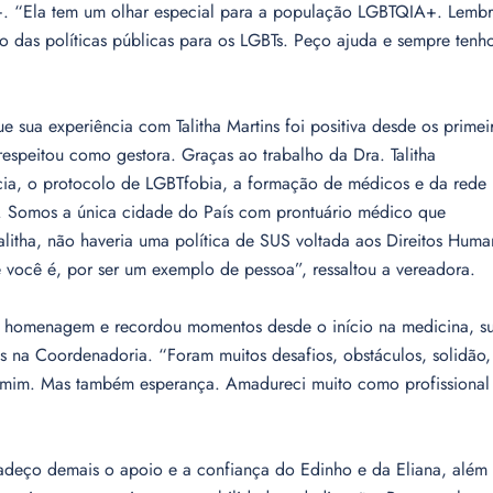
+. “Ela tem um olhar especial para a população LGBTQIA+. Lemb
 das políticas públicas para os LGBTs. Peço ajuda e sempre tenh
e sua experiência com Talitha Martins foi positiva desde os primei
espeitou como gestora. Graças ao trabalho da Dra. Talitha
cia, o protocolo de LGBTfobia, a formação de médicos e da rede
l. Somos a única cidade do País com prontuário médico que
alitha, não haveria uma política de SUS voltada aos Direitos Hum
ocê é, por ser um exemplo de pessoa”, ressaltou a vereadora.
la homenagem e recordou momentos desde o início na medicina, s
s na Coordenadoria. “Foram muitos desafios, obstáculos, solidão,
ra mim. Mas também esperança. Amadureci muito como profissiona
radeço demais o apoio e a confiança do Edinho e da Eliana, além