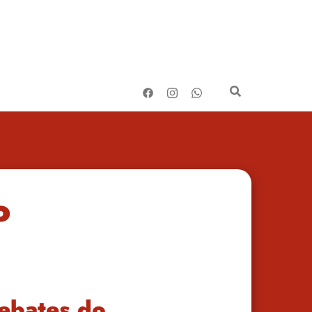
o
Debates do