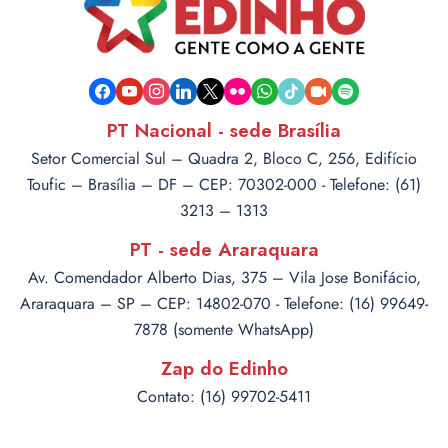
facebook
youtube
instagram
linkedin
x
flickr
whatsapp
tiktok
video-
spotify
camera
PT Nacional - sede Brasília
Setor Comercial Sul – Quadra 2, Bloco C, 256, Edifício
Toufic – Brasília – DF – CEP: 70302-000 - Telefone: (61)
3213 – 1313
PT - sede Araraquara
Av. Comendador Alberto Dias, 375 – Vila Jose Bonifácio,
Araraquara – SP – CEP: 14802-070 - Telefone: (16) 99649-
7878 (somente WhatsApp)
Zap do Edinho
Contato: (16) 99702-5411