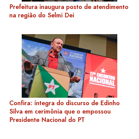
Prefeitura inaugura posto de atendimento
na região do Selmi Dei
Confira: íntegra do discurso de Edinho
Silva em cerimônia que o empossou
Presidente Nacional do PT