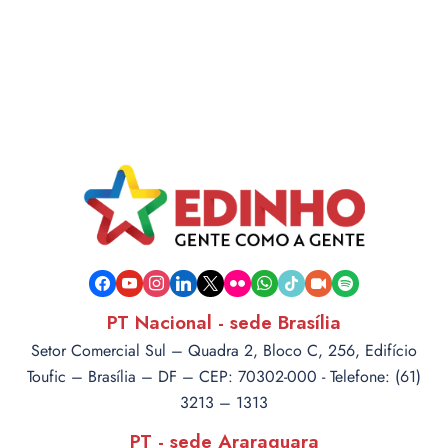
facebook
youtube
instagram
linkedin
x
flickr
whatsapp
tiktok
video-
spotify
camera
PT Nacional - sede Brasília
Setor Comercial Sul – Quadra 2, Bloco C, 256, Edifício
Toufic – Brasília – DF – CEP: 70302-000 - Telefone: (61)
3213 – 1313
PT - sede Araraquara