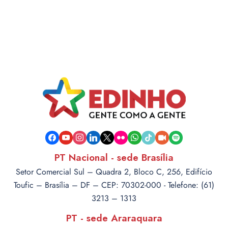
facebook
youtube
instagram
linkedin
x
flickr
whatsapp
tiktok
video-
spotify
camera
PT Nacional - sede Brasília
Setor Comercial Sul – Quadra 2, Bloco C, 256, Edifício
Toufic – Brasília – DF – CEP: 70302-000 - Telefone: (61)
3213 – 1313
PT - sede Araraquara