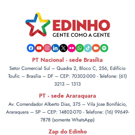
facebook
youtube
instagram
linkedin
x
flickr
whatsapp
tiktok
video-
spotify
camera
PT Nacional - sede Brasília
Setor Comercial Sul – Quadra 2, Bloco C, 256, Edifício
Toufic – Brasília – DF – CEP: 70302-000 - Telefone: (61)
3213 – 1313
PT - sede Araraquara
Av. Comendador Alberto Dias, 375 – Vila Jose Bonifácio,
Araraquara – SP – CEP: 14802-070 - Telefone: (16) 99649-
7878 (somente WhatsApp)
Zap do Edinho