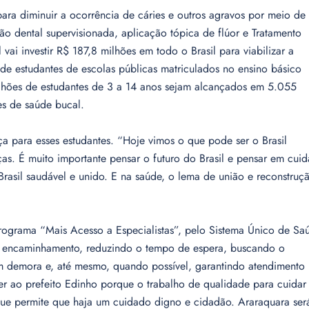
para diminuir a ocorrência de cáries e outros agravos por meio de
ão dental supervisionada, aplicação tópica de flúor e Tratamento
ai investir R$ 187,8 milhões em todo o Brasil para viabilizar a
de estudantes de escolas públicas matriculados no ensino básico
milhões de estudantes de 3 a 14 anos sejam alcançados em 5.055
es de saúde bucal.
ça para esses estudantes. “Hoje vimos o que pode ser o Brasil
ças. É muito importante pensar o futuro do Brasil e pensar em cuid
asil saudável e unido. E na saúde, o lema de união e reconstruç
ograma “Mais Acesso a Especialistas”, pelo Sistema Único de Sa
 de encaminhamento, reduzindo o tempo de espera, buscando o
em demora e, até mesmo, quando possível, garantindo atendimento
r ao prefeito Edinho porque o trabalho de qualidade para cuidar
ue permite que haja um cuidado digno e cidadão. Araraquara ser