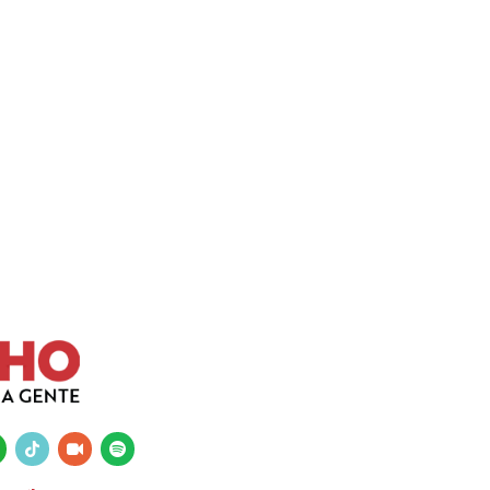
tsapp
tiktok
video-
spotify
camera