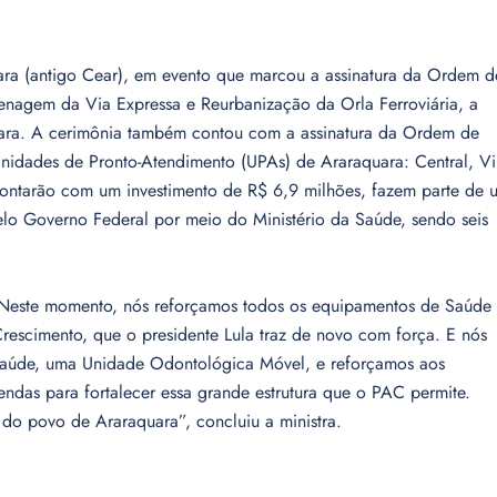
uara (antigo Cear), em evento que marcou a assinatura da Ordem d
renagem da Via Expressa e Reurbanização da Orla Ferroviária, a
aquara. A cerimônia também contou com a assinatura da Ordem de
 Unidades de Pronto-Atendimento (UPAs) de Araraquara: Central, Vi
contarão com um investimento de R$ 6,9 milhões, fazem parte de 
lo Governo Federal por meio do Ministério da Saúde, sendo seis
. “Neste momento, nós reforçamos todos os equipamentos de Saúde
scimento, que o presidente Lula traz de novo com força. E nós
Saúde, uma Unidade Odontológica Móvel, e reforçamos aos
ndas para fortalecer essa grande estrutura que o PAC permite.
 do povo de Araraquara”, concluiu a ministra.