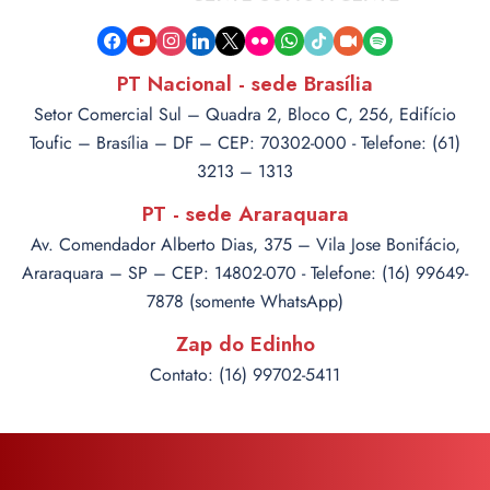
facebook
youtube
instagram
linkedin
x
flickr
whatsapp
tiktok
video-
spotify
camera
PT Nacional - sede Brasília
Setor Comercial Sul – Quadra 2, Bloco C, 256, Edifício
Toufic – Brasília – DF – CEP: 70302-000 - Telefone: (61)
3213 – 1313
PT - sede Araraquara
Av. Comendador Alberto Dias, 375 – Vila Jose Bonifácio,
Araraquara – SP – CEP: 14802-070 - Telefone: (16) 99649-
7878 (somente WhatsApp)
Zap do Edinho
Contato: (16) 99702-5411