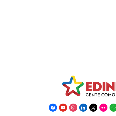
facebook
youtube
instagram
linkedin
x
flickr
wha