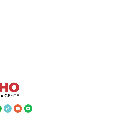
tsapp
tiktok
video-
spotify
camera