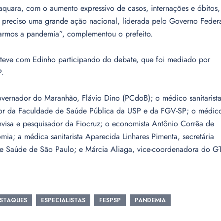
quara, com o aumento expressivo de casos, internações e óbitos,
 É preciso uma grande ação nacional, liderada pelo Governo Federa
armos a pandemia”, complementou o prefeito.
esteve com Edinho participando do debate, que foi mediado por
P.
overnador do Maranhão, Flávio Dino (PCdoB); o médico sanitarist
ssor da Faculdade de Saúde Pública da USP e da FGV-SP; o médic
Anvisa e pesquisador da Fiocruz; o economista Antônio Corrêa de
ia; a médica sanitarista Aparecida Linhares Pimenta, secretária
de Saúde de São Paulo; e Márcia Aliaga, vice-coordenadora do G
STAQUES
ESPECIALISTAS
FESPSP
PANDEMIA