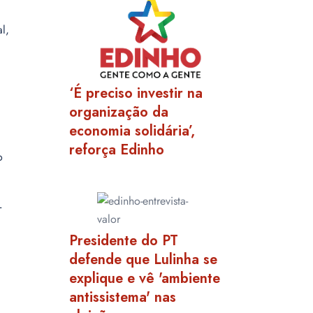
l,
‘É preciso investir na
organização da
economia solidária’,
a
reforça Edinho
o
T
Presidente do PT
defende que Lulinha se
explique e vê 'ambiente
antissistema' nas