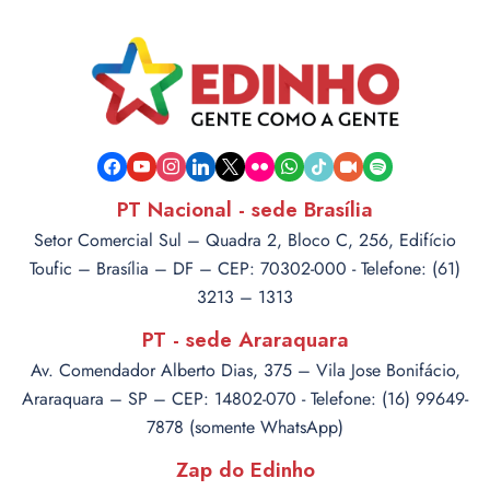
facebook
youtube
instagram
linkedin
x
flickr
whatsapp
tiktok
video-
spotify
camera
PT Nacional - sede Brasília
Setor Comercial Sul – Quadra 2, Bloco C, 256, Edifício
Toufic – Brasília – DF – CEP: 70302-000 - Telefone: (61)
3213 – 1313
PT - sede Araraquara
Av. Comendador Alberto Dias, 375 – Vila Jose Bonifácio,
Araraquara – SP – CEP: 14802-070 - Telefone: (16) 99649-
7878 (somente WhatsApp)
Zap do Edinho