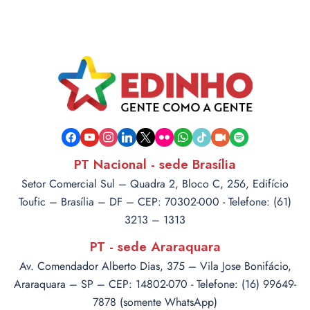
facebook
youtube
instagram
linkedin
x
flickr
whatsapp
tiktok
video-
spotify
camera
PT Nacional - sede Brasília
Setor Comercial Sul – Quadra 2, Bloco C, 256, Edifício
Toufic – Brasília – DF – CEP: 70302-000 - Telefone: (61)
3213 – 1313
PT - sede Araraquara
Av. Comendador Alberto Dias, 375 – Vila Jose Bonifácio,
Araraquara – SP – CEP: 14802-070 - Telefone: (16) 99649-
7878 (somente WhatsApp)