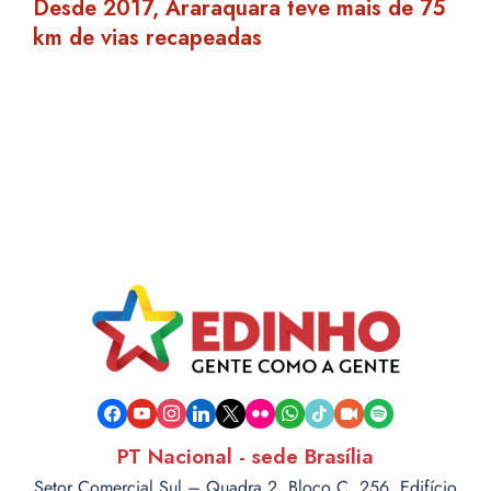
Desde 2017, Araraquara teve mais de 75
km de vias recapeadas
facebook
youtube
instagram
linkedin
x
flickr
whatsapp
tiktok
video-
spotify
camera
PT Nacional - sede Brasília
Setor Comercial Sul – Quadra 2, Bloco C, 256, Edifício