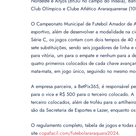
Nordeste e Anjos (8h30 no campo do Indaiá), Bah
Club Olímpico e Clube Atlético Araraquarense (10
O Campeonato Municipal de Futebol Amador de Ara
esportivo, além de desenvolver a modalidade na ci
Série C, os jogos contam com dois tempos de 40 m
sete substituições, sendo seis jogadores de linha e
para vitória, um para o empate e nenhum para a de
quatro primeiros colocados de cada chave avançarã
mata-mata, em jogo único, seguindo no mesmo mode
A empresa parceira, a BetPix365, é responsável p
para o vice e R$ 500 para o terceiro colocado. A
terceiro colocados, além de troféu para o artilhei
são da Secretaria de Esportes e Lazer, enquanto os
O regulamento completo, tabela de jogos e todas 
site
copafacil.com/futebolararaquara2024
.