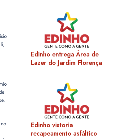
isio
li;
Edinho entrega Área de
Lazer do Jardim Florença
êmio
de
be,
 no
Edinho vistoria
recapeamento asfáltico