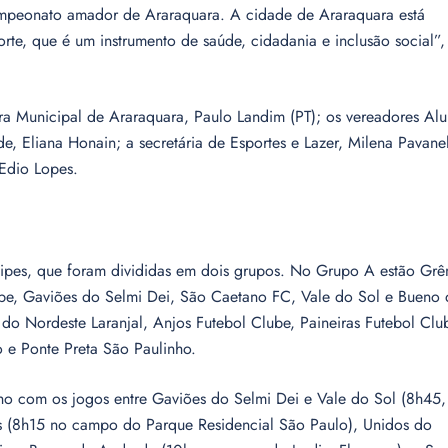
ampeonato amador de Araraquara. A cidade de Araraquara está
orte, que é um instrumento de saúde, cidadania e inclusão social”,
 Municipal de Araraquara, Paulo Landim (PT); os vereadores Alu
de, Eliana Honain; a secretária de Esportes e Lazer, Milena Pavanel
Edio Lopes.
ipes, que foram divididas em dois grupos. No Grupo A estão Gr
ube, Gaviões do Selmi Dei, São Caetano FC, Vale do Sol e Bueno 
o Nordeste Laranjal, Anjos Futebol Clube, Paineiras Futebol Clu
 e Ponte Preta São Paulinho.
nho com os jogos entre Gaviões do Selmi Dei e Vale do Sol (8h45,
as (8h15 no campo do Parque Residencial São Paulo), Unidos do