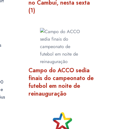
rt
no Cambuí, nesta sexta
(1)
s
Campo do ACCO sedia
finais do campeonato de
00
futebol em noite de
 e
reinauguração
éus