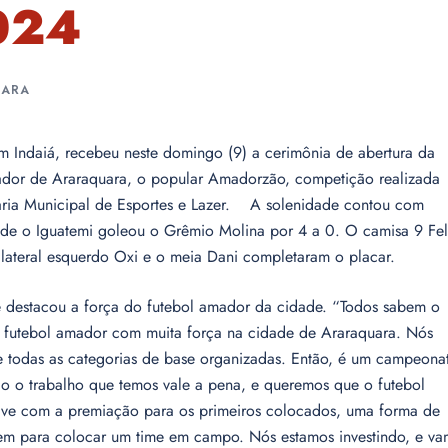
024
UARA
m Indaiá, recebeu neste domingo (9) a cerimônia de abertura da
dor de Araraquara, o popular Amadorzão, competição realizada
taria Municipal de Esportes e Lazer. A solenidade contou com
nde o Iguatemi goleou o Grêmio Molina por 4 a 0. O camisa 9 Fel
lateral esquerdo Oxi e o meia Dani completaram o placar.
e destacou a força do futebol amador da cidade. “Todos sabem o
 o futebol amador com muita força na cidade de Araraquara. Nós
 e todas as categorias de base organizadas. Então, é um campeona
do o trabalho que temos vale a pena, e queremos que o futebol
usive com a premiação para os primeiros colocados, uma forma de
zem para colocar um time em campo. Nós estamos investindo, e v