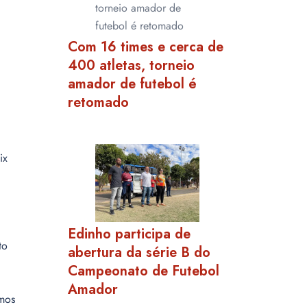
Com 16 times e cerca de
400 atletas, torneio
amador de futebol é
retomado
ix
Edinho participa de
to
abertura da série B do
Campeonato de Futebol
Amador
amos