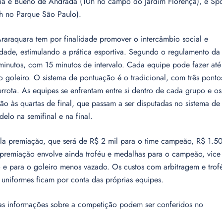
ia e Bueno de Andrada (10h no campo do Jardim Florença), e Spo
h no Parque São Paulo).
raquara tem por finalidade promover o intercâmbio social e
dade, estimulando a prática esportiva. Segundo o regulamento da
inutos, com 15 minutos de intervalo. Cada equipe pode fazer até
 o goleiro. O sistema de pontuação é o tradicional, com três ponto
rrota. As equipes se enfrentam entre si dentro de cada grupo e os
o às quartas de final, que passam a ser disputadas no sistema de
lo na semifinal e na final.
ela premiação, que será de R$ 2 mil para o time campeão, R$ 1.5
 premiação envolve ainda troféu e medalhas para o campeão, vice
ro e para o goleiro menos vazado. Os custos com arbitragem e trof
 uniformes ficam por conta das próprias equipes.
as informações sobre a competição podem ser conferidos no