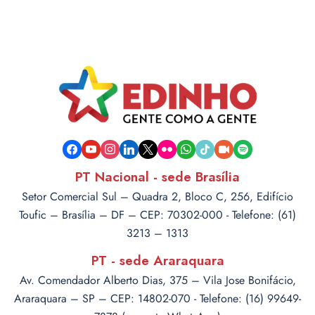
facebook
youtube
instagram
linkedin
x
flickr
whatsapp
tiktok
video-
spotify
camera
PT Nacional - sede Brasília
Setor Comercial Sul – Quadra 2, Bloco C, 256, Edifício
Toufic – Brasília – DF – CEP: 70302-000 - Telefone: (61)
3213 – 1313
PT - sede Araraquara
Av. Comendador Alberto Dias, 375 – Vila Jose Bonifácio,
Araraquara – SP – CEP: 14802-070 - Telefone: (16) 99649-