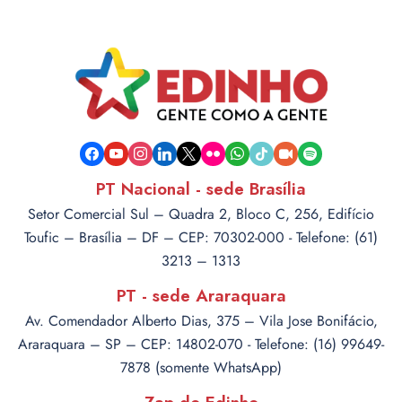
facebook
youtube
instagram
linkedin
x
flickr
whatsapp
tiktok
video-
spotify
camera
PT Nacional - sede Brasília
Setor Comercial Sul – Quadra 2, Bloco C, 256, Edifício
Toufic – Brasília – DF – CEP: 70302-000 - Telefone: (61)
3213 – 1313
PT - sede Araraquara
Av. Comendador Alberto Dias, 375 – Vila Jose Bonifácio,
Araraquara – SP – CEP: 14802-070 - Telefone: (16) 99649-
7878 (somente WhatsApp)