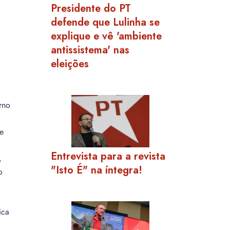
Presidente do PT
defende que Lulinha se
explique e vê 'ambiente
antissistema' nas
eleições
rno
e
Entrevista para a revista
,
"Isto É" na íntegra!
o
ica