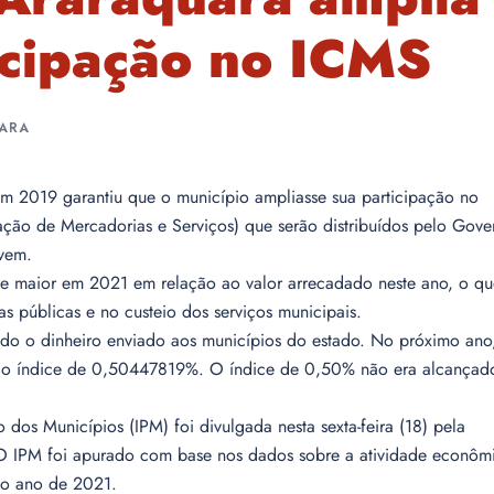
icipação no ICMS
UARA
2019 garantiu que o município ampliasse sua participação no
ação de Mercadorias e Serviços) que serão distribuídos pelo Gove
 vem.
sse maior em 2021 em relação ao valor arrecadado neste ano, o qu
cas públicas e no custeio dos serviços municipais.
o o dinheiro enviado aos municípios do estado. No próximo ano
a o índice de 0,50447819%. O índice de 0,50% não era alcançad
os Municípios (IPM) foi divulgada nesta sexta-feira (18) pela
 O IPM foi apurado com base nos dados sobre a atividade econôm
 o ano de 2021.