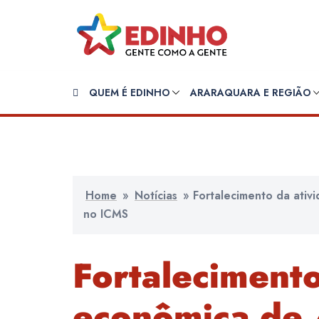
Pular
para
o
conteúdo
QUEM É EDINHO
ARARAQUARA E REGIÃO
Home
»
Notícias
»
Fortalecimento da ativ
no ICMS
Fortalecimento
econômica de 