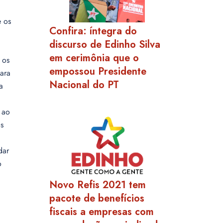
e os
Confira: íntegra do
discurso de Edinho Silva
em cerimônia que o
 os
empossou Presidente
ara
Nacional do PT
a
 ao
s
dar
o
Novo Refis 2021 tem
pacote de benefícios
fiscais a empresas com