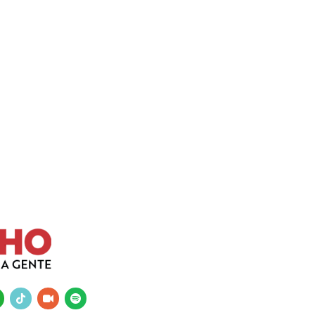
tsapp
tiktok
video-
spotify
camera