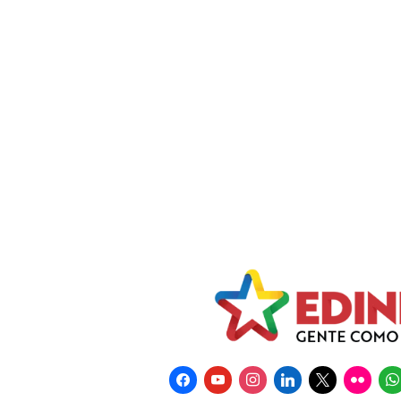
facebook
youtube
instagram
linkedin
x
flickr
wha