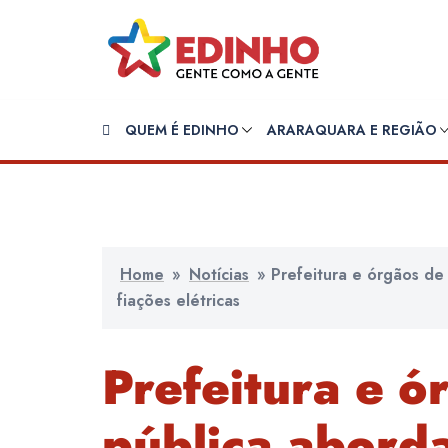
Pular
para
o
conteúdo
QUEM É EDINHO
ARARAQUARA E REGIÃO
Home
»
Notícias
»
Prefeitura e órgãos de
fiações elétricas
Prefeitura e ó
pública abord