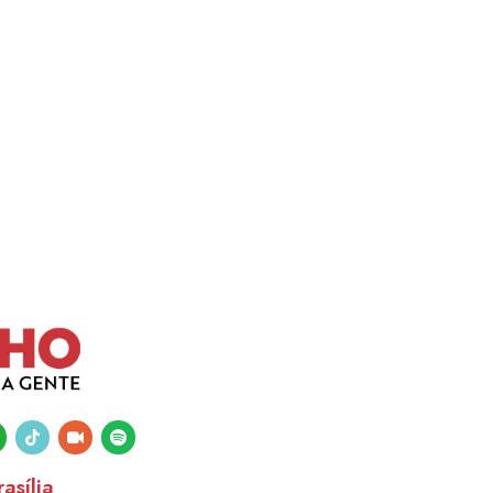
tsapp
tiktok
video-
spotify
camera
asília