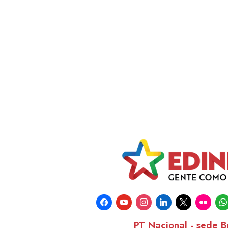
facebook
youtube
instagram
linkedin
x
flickr
wha
PT Nacional - sede Br